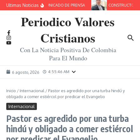
Saltar al contenido
Ultimas Noticias
COMUNICADO DE PRENSA
CONSTRUCTORES 
Periodico Valores
Cristianos
Con La Noticia Positiva De Colombia
Para El Mundo
4:55:47 AM
6 agosto, 2026
Inicio
/
Internacional
/
Pastor es agredido por una turba hindú y
obligado a comer estiércol por predicar el Evangelio
Internacional
Pastor es agredido por una turba
hindú y obligado a comer estiércol
por predicar el Evangelio